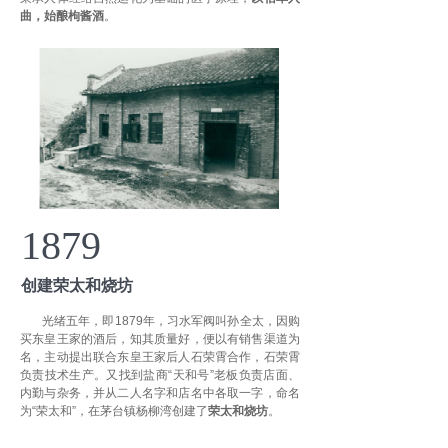
曲，始酿枸酱酒
。
1879
创建荣太和烧坊
光绪五年，即1879年，习水军阀叫孙全太，因购
买东皇王家的酒后，知其质量好，便以有销售渠道为
名，主动提出联合东皇王家后人石荣霄合作，石荣霄
负责技术生产。又找到盐商“天和号”老板负责店面、
内勤与杂务，并从二人名字和店名中各取一字，命名
为“荣太和”，在茅台镇杨柳湾创建了
荣太和烧坊
。