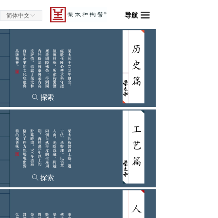
导航
끀
简体中文
ꀅ
探索
ꄠ
探索
ꄠ