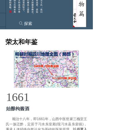
探索
ꄠ
荣太和年鉴
1661
始酿枸酱酒
顺治十八年，即1661年，山西中医世家三槐堂王
氏一族迁黔，定居于习水东皇殿(现习水县东皇镇)，
秉承人体经络自然运化为基础的医学原理，
以佰草入