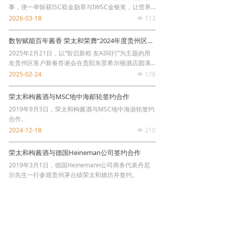
事，便一举斩获ISC双金勋章与IWSC金银奖，让世界
再次见证了中国酱酒的卓越风范。
2026-03-18
113
넶
数智赋能百年酱香 荣太和荣膺“2024年度贵州区数智先锋企业”
2025年2月21日，以“智启新程 友AI同行”为主题的用
友贵州区客户新春答谢会在贵阳东景希尔顿酒店圆满
落幕。会上揭晓了“2024年度数智先锋”企业评选结
2025-02-24
178
넶
果，荣太和荣获“2024年度贵州区数智先锋企业”。
荣太和枸酱酒与MSC地中海邮轮签约合作
2019年9月3日，荣太和枸酱酒与MSC地中海游轮签约
合作。
2024-12-18
210
넶
荣太和枸酱酒与德国Heineman公司签约合作
2019年3月1日，德国Heinemann公司商务代表丹尼
尔先生一行参观贵州茅台镇荣太和烧坊并签约。
2024-12-18
296
넶
查看更多