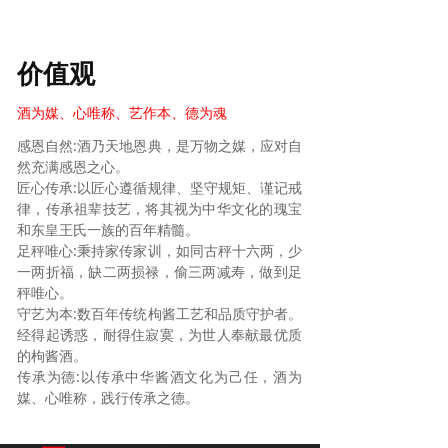
价值观
酒为媒、心唯称、艺作本、德为魂
感恩自然:酒乃天地恩典，是万物之媒，应对自
然充满感恩之心。
匠心传承:以匠心遵循规律、坚守规矩、谨记戒
律，传承祖辈技艺，将其视为中华文化的瑰宝
和东皇王氏一族的百年精髓。
足秤唯心:
秉持家传家训，如同古秤十六两，少
一两折福，缺二两损禄，偷三两减寿，做到足
秤唯心。
守艺为本:数百年传统枸酱工艺和品质守护者。
经得起诱惑，耐得住寂寞，为世人奉献最优质
的枸酱酒。
传承为德:以传承中华酱酒文化为己任，酒为
媒、心唯称，践行传承之德。