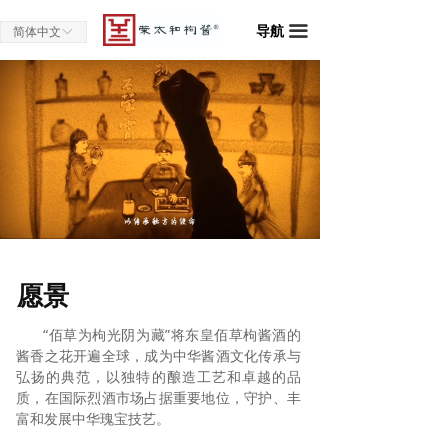
导航
끀
简体中文
ꀅ
Loaded
:
Progress
:
Mute
0%
0%
愿景
“佰草为枸光阴为藏”将东皇佰草枸酱酒的
酱香之花开遍全球，成为中华酱酒文化传承与
弘扬的典范，以独特的酿造工艺和卓越的品
质，在国际烈酒市场占据重要地位，守护、丰
富和发展中华瑰宝技艺。