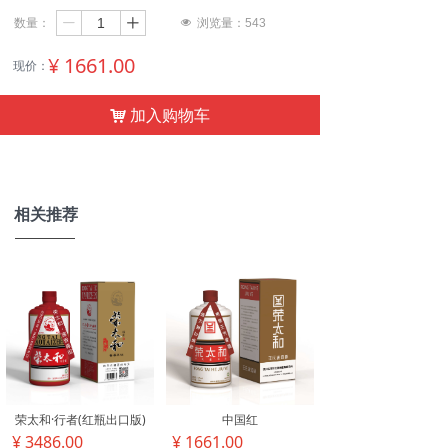
数量：
ꄷ
ꄸ
넶
浏览量：
543
¥
1661.00
现价：
加入购物车
낙
相关推荐
荣太和·行者(红瓶出口版)
中国红
¥ 3486.00
¥ 1661.00