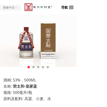
导航
끀
简体中文
ꀅ
酒精: 53%，500ML
名称:
荣太和·皇家蓝
规格: 500毫升/瓶
原料及配料: 高粱、小麦、水