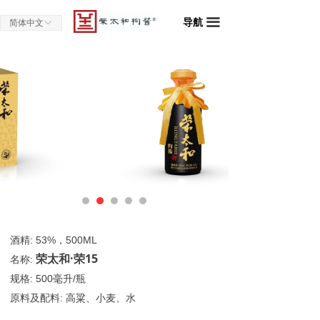
导航
끀
简体中文
ꀅ
酒精: 53%，500ML
荣太和·荣15
名称:
规格: 500毫升/瓶
原料及配料: 高粱、小麦、水