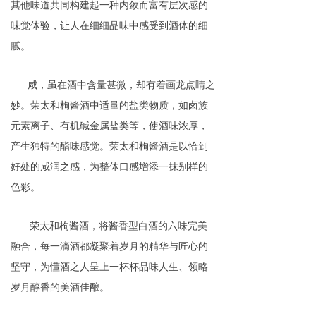
其他味道共同构建起一种内敛而富有层次感的
味觉体验，让人在细细品味中感受到酒
体
的细
腻
。
咸
，
虽在酒中含量甚微，却有着画龙点睛之
妙。荣太和枸酱酒中适量的盐类物质，如卤族
元素离子、有机碱金属盐类等，使酒味浓厚，
产生
独特
的酯味感觉。荣太和枸酱酒是以恰到
好处的咸润之感，为整体口感增添一抹别样的
色彩。
荣太和枸酱酒，将酱香型白酒的六味完美
融合，每一滴酒都凝聚着岁月的精华与匠心的
坚守，为懂酒之人呈上一杯杯品味人生、领略
岁月醇香的美酒佳酿。