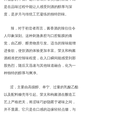
是在品味过程中能让人感受到酒的醇厚与深
度，是岁月与
传统
工艺凝练的独特韵味。
辣
，
对于初尝者而言，酱香酒的辣往往令
人印象深刻。这种刺激鼻腔与口腔黏膜的痛
觉，由乙醇、醛类物质引发。适当的辣味能增
进食欲，使饮酒的体验更加丰富。荣太和枸酱
酒精准把控辣味程度，在入口瞬间能感受到那
股热烈，随后又迅速与其他味道融合，化为一
种独特的醇厚与爽净。
涩
，
主要由高级醇、单宁、过量的乳酸乙酯
以及配料糠壳等引起。荣太和枸酱酒在酿造工
艺上严格把关，将涩味巧妙隐匿于诸味之间，
并不显露。它只是在口感的边缘轻轻点缀，与