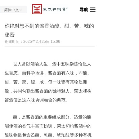
导航
끀
简体中文
ꀅ
你绝对想不到的酱香酒酸、甜、苦、辣的
秘密
创建时间：
2025年2月25日
15:06
世人常以酒喻人生，酒中五味杂陈恰似人
生百态。而科学地讲，酱香酒有六味，即酸、
甜、苦、辣、涩、咸，每一味皆有其物质渊
源，共同勾勒出酱香酒的独特魅力
。
荣太和枸
酱酒便是这六味协调融合的典范。
酸
，
是
酱香酒的重要组成部分。适量的酸
能使酒的香气丰富而协调，荣太和枸酱酒中的
酸味物质包含乙酸、乳酸、琥珀酸等多种有机