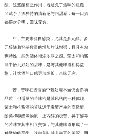
酸。这些酸相互作用，既避免了酒味的粗糙，
又赋予了酒独特的清新感与回甜感，每一口酒
都层次分明，回味无穷
。
甜，
主要
来
源自醇类，尤其是多元醇。多
元醇随着羟基数量的增加甜味增强，且具有粘
稠特性，能为酒体增添浓厚之感。荣太和枸酱
酒中恰到好处的甜味，是与其他味道相得益
彰，让饮酒的口感更加绵长，余味无穷。
苦
，
苦味在酱香酒中若处理不当便会影响
品质，但适量的苦味恰是其风格的一种体现。
荣太和枸酱酒的苦味源于发酵产生的高级醇、
酚类和糠醛等物质，正丙醇的极苦、异丁醇等
的苦味在其中相互交织，与其他味道形成了一
种微妙的平衡。这种苦味并非突兀的苦涩，而