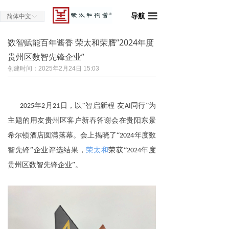
导航
끀
简体中文
ꀅ
数智赋能百年酱香 荣太和荣膺“2024年度
贵州区数智先锋企业”
创建时间：
2025年2月24日
15:03
年
月
日，以“智启新程 友
同行”为
2025
2
21
AI
主题的用友贵州区客户新春答谢会在贵阳东景
希尔顿酒店圆满落幕。
会上揭晓了
“
年度数
2024
智先锋”企业评选结果，
荣太和
荣获
“
年度
2024
贵州区数智先锋企业
”。