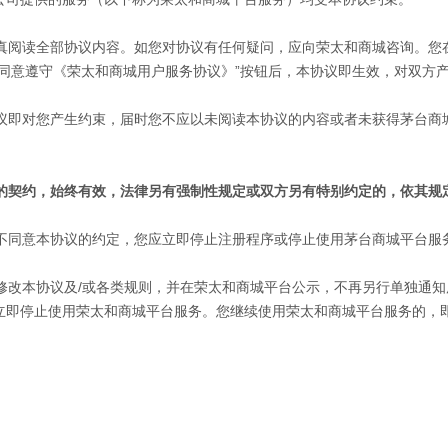
真阅读全部协议内容。如您对协议有任何疑问，应向
荣太和
商城咨询。您
同意遵守《
荣太和
商城用户服务协议》”按钮后，本协议即生效，对双方
议即对您产生约束，届时您不应以未阅读本协议的内容或者未获得茅台商
的契约，始终有效，法律另有强制性规定或双方另有特别约定的，依其规
您不同意本协议的约定，您应立即停止注册程序或停止使用茅台商城平台服
修改本协议及/或各类规则，并在
荣太和
商城平台公示，不再另行单独通知
立即停止使用
荣太和
商城平台服务。您继续使用
荣太和
商城平台服务的，