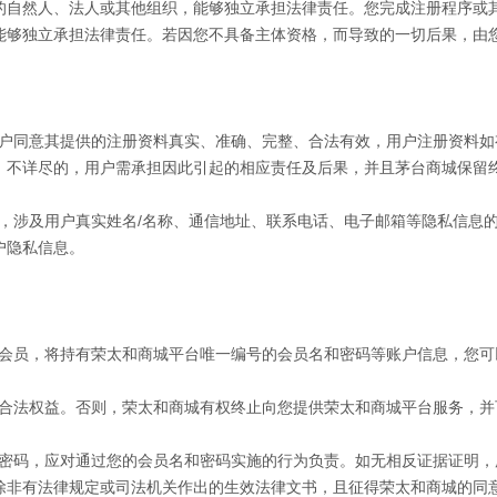
的自然人、法人或其他组织，能够独立承担法律责任。您完成注册程序或
能够独立承担法律责任。若因您不具备主体资格，而导致的一切后果，由
用户同意其提供的注册资料真实、准确、完整、合法有效，用户注册资料
、不详尽的，用户需承担因此引起的相应责任及后果，并且茅台商城保留
时，涉及用户真实姓名/名称、通信地址、联系电话、电子邮箱等隐私信息
户隐私信息。
会员，将持有
荣太和
商城平台唯一编号的会员名和密码等账户信息，您可
人合法权益。否则，
荣太和
商城有权终止向您提供
荣太和
商城平台服务，并
和密码，应对通过您的会员名和密码实施的行为负责。如无相反证据证明
除非有法律规定或司法机关作出的生效法律文书，且征得
荣太和
商城的同