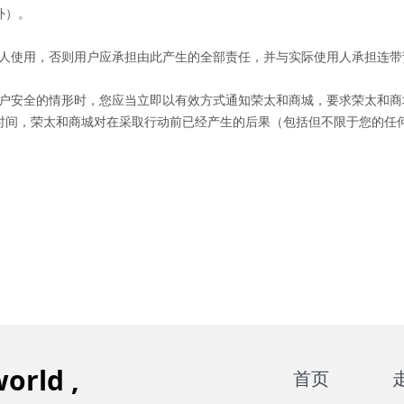
外）。
他人使用，否则用户应承担由此产生的全部责任，并与实际使用人承担连带
账户安全的情形时，您应当立即以有效方式通知
荣太和
商城，要求
荣太和
商
时间，
荣太和
商城对在采取行动前已经产生的后果（包括但不限于您的任
orld ,
首页