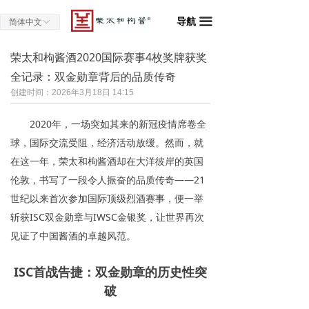
导航
끀
简体中文
ꀅ
荣太和枸酱酒2020国际赛事4枚奖牌获奖
全记录：双金勋章背后的品质传奇
创建时间：
2026年3月18日
14:15
2020年，一场突如其来的新冠疫情席卷全
球，国际交流受阻，经济活动放缓。然而，就
在这一年，荣太和枸酱酒却在大洋彼岸的英国
伦敦，书写了一段令人振奋的品质传奇——21
世纪以来首次参加国际顶级烈酒赛事，便一举
斩获ISC双金勋章与IWSC金银奖，让世界再次
见证了中国酱酒的卓越风范。
ISC首战告捷：双金勋章的历史性突
破